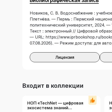
Библиографическая запись
бакалавров строительных специальнос
«Водоснабжение», «Водозаборы», «Под
Новиков, С. В. Водоснабжение : учебное 
Плетнёва. — Пермь : Пермский национ
политехнический университет, 2024. — 
Текст : электронный // Цифровой образ
— URL: https://www.iprbookshop.ru/books
07.08.2026). — Режим доступа: для авт
Лицензия
Входит в коллекции
НОП «TechNet — цифровая
Н
экосистема знаний
э