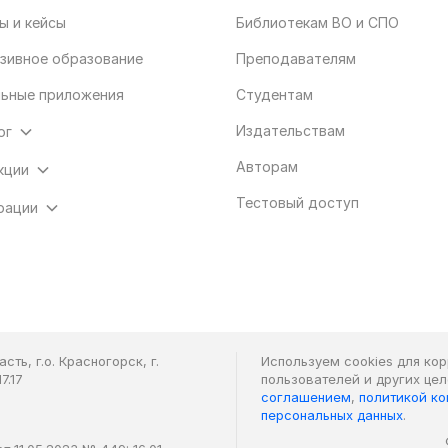
ы и кейсы
Библиотекам ВО и СПО
зивное образование
Преподавателям
ьные приложения
Студентам
Издательствам
ог
Авторам
кции
Тестовый доступ
рации
ть, г.о. Красногорск, г.
Используем cookies для ко
7.17
пользователей и других це
соглашением
,
политикой к
персональных данных
.