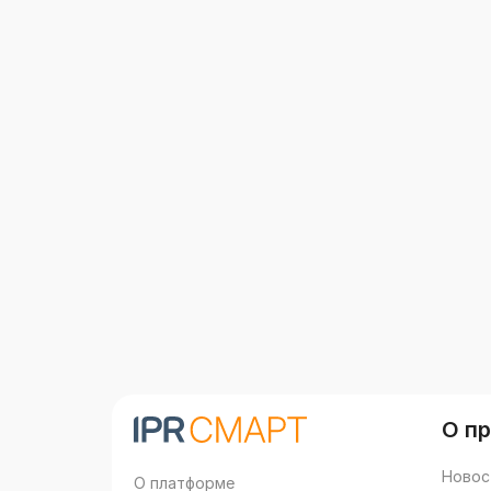
О п
Новос
О платформе