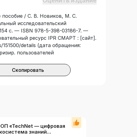
Оценить издание
тей по изучению курсов
готовка воды для питьевых целей».
пособие / С. В. Новиков, М. С.
альный исследовательский
154 с. — ISBN 978-5-398-03186-7. —
овательный ресурс IPR СМАРТ : [сайт].
/151500/details (дата обращения:
оризир. пользователей
Скопировать
ОП «TechNet — цифровая
косистема знаний