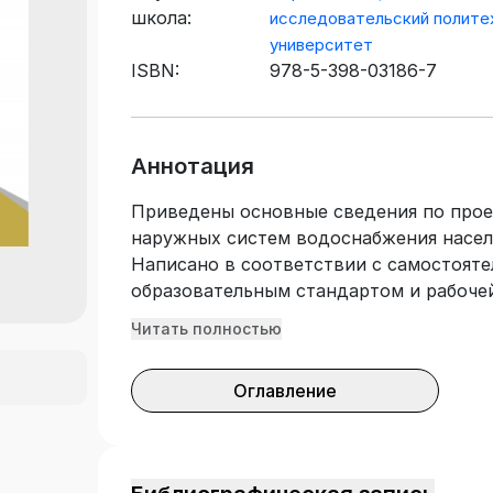
школа:
исследовательский полите
университет
ISBN:
978-5-398-03186-7
Аннотация
Приведены основные сведения по прое
наружных систем водоснабжения насел
Написано в соответствии с самостоят
образовательным стандартом и рабоч
«Водоснабжение». Использованы данны
Читать полностью
специальной литературы по вопросам у
систем водоснабжения. Рассмотрены в
Оглавление
сетей и трубопроводов водоснабжения
а также источники водоснабжения, во
Предназначено для студентов, обучающ
«Строительство» профиль «Водоснабже