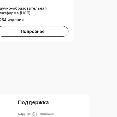
ехнических вузов» (вузы)
аучно-образовательная
латформа (НОП)
254 издания
Подробнее
Поддержка
support@iprmedia.ru