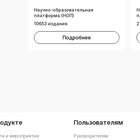
технических вузов»
т
Научно-образовательная
Н
платформа (НОП)
п
10653 издания
2
Подробнее
родукте
Пользователям
ти и мероприятия
Руководителям