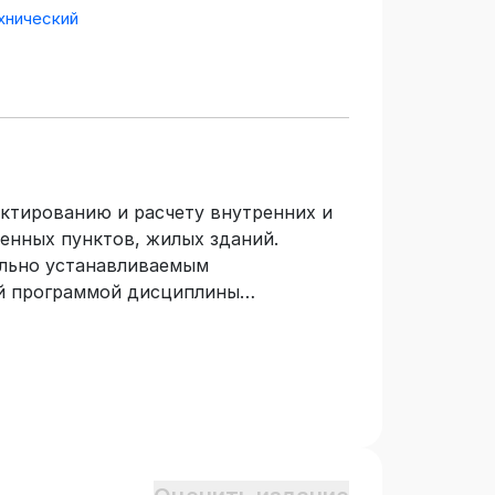
хнический
ктированию и расчету внутренних и
енных пунктов, жилых зданий.
ельно устанавливаемым
ей программой дисциплины
е специализированных организаций,
стройства, работы, эксплуатации
опросы проектирования, расчета
, системы и методы водоподготовки,
дозаборные сооружения.
ихся по направлению 08.03.01
ние и водоотведение», а также для