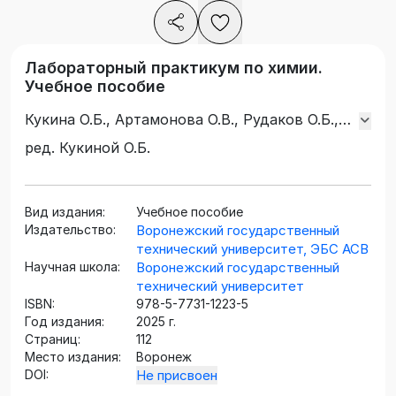
Лабораторный практикум по химии.
Учебное пособие
Кукина О.Б., Артамонова О.В., Рудаков О.Б.,
Барсукова Л.Г., Кривнева Г.Г., Сергуткина О.Р.
ред. Кукиной О.Б.
Вид издания:
Учебное пособие
Издательство:
Воронежский государственный
технический университет, ЭБС АСВ
Научная школа:
Воронежский государственный
технический университет
ISBN:
978-5-7731-1223-5
Год издания:
2025 г.
Страниц:
112
Место издания:
Воронеж
DOI:
Не присвоен