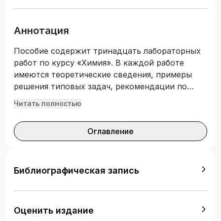
Аннотация
Пособие содержит тринадцать лабораторных
работ по курсу «Химия». В каждой работе
имеются теоретические сведения, примеры
решения типовых задач, рекомендации по
выполнению и оформлению эксперимента,
Читать полностью
задания для закрепления материала. Данное
издание является пятым, дополнено новыми
Оглавление
лабораторными работами, существенно
переработанными заданиями для
самостоятельной работы и типовыми
задачами. Составлено в соответствии с
Библиографическая запись
государственным образовательным
стандартом для подготовки бакалавров и
специалистов всех направлений, изучающих
Оценить издание
курс «Химия».