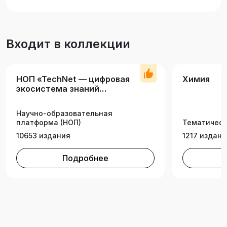
Входит в коллекции
НОП «TechNet — цифровая
Химия
экосистема знаний
технических вузов»
Научно-образовательная
платформа (НОП)
Тематическ
10653 издания
1217 издани
Подробнее