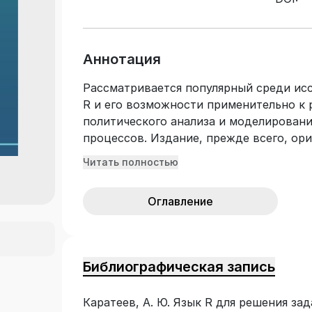
Аннотация
Рассматривается популярный среди ис
R и его возможности применительно к
политического анализа и моделирован
процессов. Издание, прежде всего, ори
опыта программирования, но хотел бы о
Читать полностью
возможности для выполнения математи
ветвящихся алгоритмов, организации ц
Оглавление
данных с помощью описательной стати
переменными, построения регрессионн
анализа, визуализации данных и резуль
специальностей «Социология», «Полито
Библиографическая запись
регионоведение», «Прикладная математ
также всех, кто хотел бы применять R
Каратеев, А. Ю. Язык R для решения за
задач прикладных исследований.