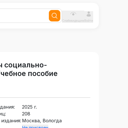
Слабовидящим
Войти
ч социально-
Учебное пособие
дания:
2025 г.
иц:
208
 издания:
Москва, Вологда
Не присвоен