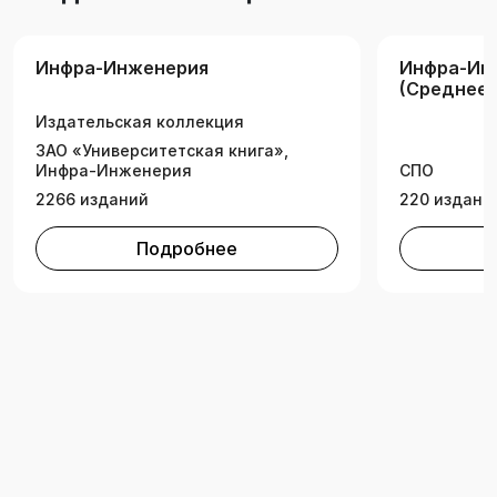
Инфра-Инженерия
Инфра-Ин
(Среднее
професси
Издательская коллекция
образован
ЗАО «Университетская книга»,
Инфра-Инженерия
СПО
2266 изданий
220 издани
Подробнее