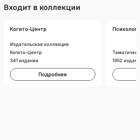
также широкому кругу читателей.
Входит в коллекции
Когито-Центр
Психолог
Издательская коллекция
Когито-Центр
Тематическ
341 издание
1952 издан
Подробнее