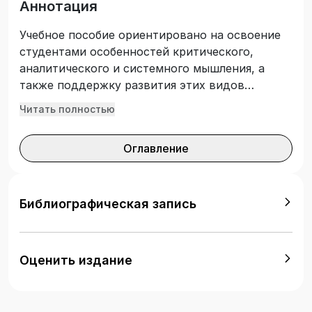
Аннотация
Учебное пособие ориентировано на освоение
студентами особенностей критического,
аналитического и системного мышления, а
также поддержку развития этих видов
мышления и когнитивных способностей в
Читать полностью
целом. В первых трех разделах
последовательно рассматриваются
Оглавление
психологические характеристики
критического, аналитического, системного
мышления, описываются способы их
диагностики и развития, приводятся
Библиографическая запись
соответствующие методики, упражнения,
задания. Четвертый раздел посвящен влиянию
цифровизации и искусственного интеллекта на
Оценить издание
когнитивные процессы человека. Учебное
пособие предназначено для студентов,
изучающих курс «Психология