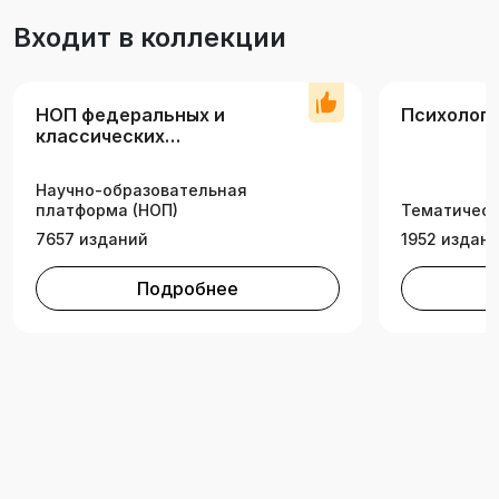
профессионального саморазвития» и другие
Входит в коллекции
дисциплины, ориентированные на развитие
мышления как универсальной компетенции.
НОП федеральных и
Психолог
классических
университетов
Научно-образовательная
платформа (НОП)
Тематическ
7657 изданий
1952 издан
Подробнее