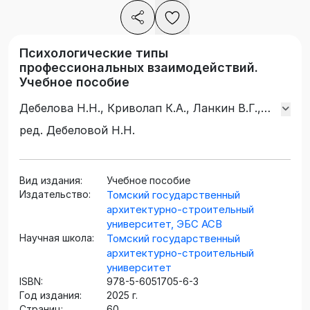
Психологические типы
профессиональных взаимодействий.
Учебное пособие
Дебелова Н.Н., Криволап К.А., Ланкин В.Г.,
Кашин Д.О., Дебелов В.А.
ред. Дебеловой Н.Н.
Вид издания:
Учебное пособие
Издательство:
Томский государственный
архитектурно-строительный
университет, ЭБС АСВ
Научная школа:
Томский государственный
архитектурно-строительный
университет
ISBN:
978-5-6051705-6-3
Год издания:
2025 г.
Страниц:
60