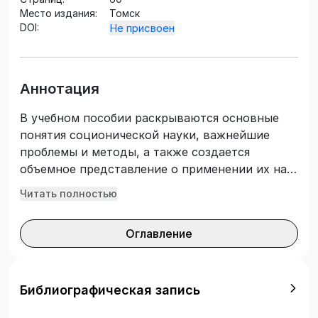
Место издания:
Томск
DOI:
Не присвоен
Аннотация
В учебном пособии раскрываются основные
понятия соционической науки, важнейшие
проблемы и методы, а также создается
объемное представление о применении их на
практике. В качестве учебного материала
Читать полностью
рассматриваются описания моделей и
особенности поведения типов, определенных
Оглавление
с помощью опросника Мегедь-Овчарова.
Далее подробно анализируются проблемы
психологии личности с подробным описанием
ее характеристик. Рассмотрена методика
Библиографическая запись
определения типа акцентуации личности Г.