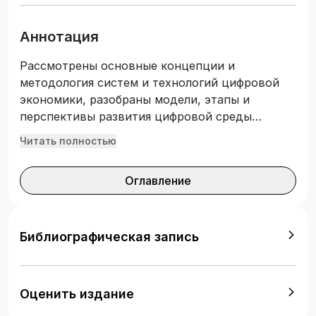
Аннотация
Рассмотрены основные концепции и
методология систем и технологий цифровой
экономики, разобраны модели, этапы и
перспективы развития цифровой среды
общества. Разбираются все важные
Читать полностью
технологии цифровой экономики, особенно
акцент для изучения поставлен на большие
Оглавление
данные, науке о данных, интеллектуальные
информационные технологии, системы и
технологии распределенного реестра,
облачные технологии, информационная
Библиографическая запись
безопасность. В каждом разделе кроме
теоретических материалов включены
контрольные вопросы для проверки знаний
Оценить издание
обучающихся. Предназначено для студентов