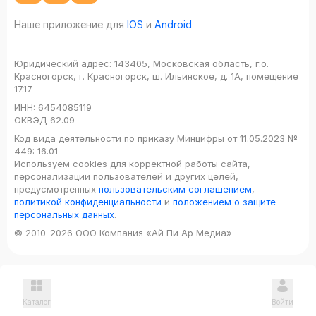
Наше приложение для
IOS
и
Android
Юридический адрес:
143405, Московская область, г.о.
Красногорск, г. Красногорск, ш. Ильинское, д. 1А, помещение
17.17
ИНН:
6454085119
ОКВЭД
62.09
Код вида деятельности по приказу Минцифры от 11.05.2023 №
449: 16.01
Используем cookies для корректной работы сайта,
персонализации пользователей и других целей,
предусмотренных
пользовательским соглашением
,
политикой конфиденциальности
и
положением о защите
персональных данных
.
© 2010-2026 ООО Компания «Ай Пи Ар Медиа»
Каталог
Войти