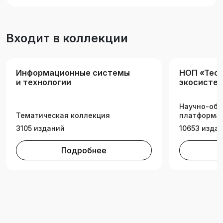
всех направлений подготовки всех форм
обучения.
Входит в коллекции
Информационные системы
НОП «Tech
и технологии
экосистем
техническ
Научно-обр
Тематическая коллекция
платформа 
3105 изданий
10653 изда
Подробнее