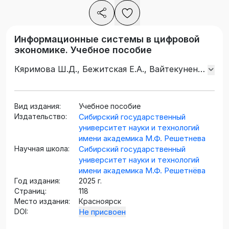
Информационные системы в цифровой
экономике. Учебное пособие
Кяримова Ш.Д., Бежитская Е.А., Вайтекунене
Е.Л., Долгова Т.Г., Павленко А.А., Филюшина
Е.В., Евтихов Д.О., Масюк М.А., Юферова
Н.Ю., Кукарцев В.В.
Вид издания:
Учебное пособие
Издательство:
Сибирский государственный
университет науки и технологий
имени академика М.Ф. Решетнева
Научная школа:
Сибирский государственный
университет науки и технологий
имени академика М.Ф. Решетнёва
Год издания:
2025 г.
Страниц:
118
Место издания:
Красноярск
DOI:
Не присвоен