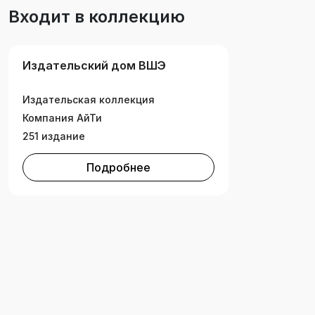
другие дисциплины, связанные с
Входит в коллекцию
исследованиями животных.
Издательский дом ВШЭ
Издательская коллекция
Компания АйТи
251 издание
Подробнее