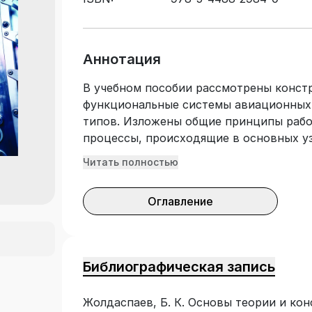
Аннотация
В учебном пособии рассмотрены конст
функциональные системы авиационных 
типов. Изложены общие принципы работ
процессы, происходящие в основных уз
центробежном компрессоре, камере сг
Читать полностью
устройстве. Представлено описание м
конструкции авиационной техники, с у
Оглавление
характеристик и условий работы в сост
предназначено для студентов ТиПО, о
«Автотранспортные средства, морские
конструкции газотурбинного двигателя
Библиографическая запись
Жолдаспаев, Б. К. Основы теории и кон