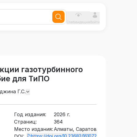
Слабовидящим
Войти
кции газотурбинного
бие для ТиПО
джина Г.С.
Год издания:
2026 г.
Страниц:
364
Место издания:
Алматы, Саратов
https://doi.org/10.23682/161072
DOI: