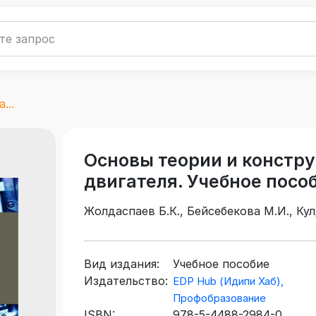
...
Основы теории и констру
двигателя. Учебное посо
Жолдаспаев Б.К., Бейсебекова М.И., Кул
Вид издания:
Учебное пособие
Издательство:
EDP Hub (Идипи Хаб),
Профобразование
ISBN:
978-5-4488-2984-0