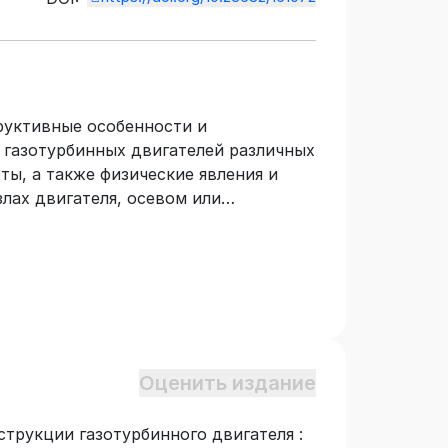
руктивные особенности и
газотурбинных двигателей различных
ы, а также физические явления и
лах двигателя, осевом или
орания, турбине и выходном
атериалов, применяемых в
четом их эксплуатационных
аве двигателя. Учебное пособие
бучающихся по специальности
 и воздушные суда» и изучающих
.
Оценить издание
струкции газотурбинного двигателя :