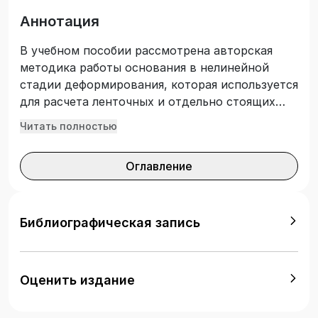
Аннотация
В учебном пособии рассмотрена авторская
методика работы основания в нелинейной
стадии деформирования, которая используется
для расчета ленточных и отдельно стоящих
фундаментов, как для новых, так и
Читать полностью
реконструируемых зданий. Основная цель
издания — научить студентов использовать
Оглавление
методы проектирования, строительства и
надежной эксплуатации железнодорожных
линий и фундаментов инженерных сооружений
в конкретных инженерно-геологических
Библиографическая запись
условиях на высоком технико-экономическом
уровне с учетом особенностей свойств
грунтов основания и соблюдением
Оценить издание
современных требований к охране
геологической среды. Учебное пособие