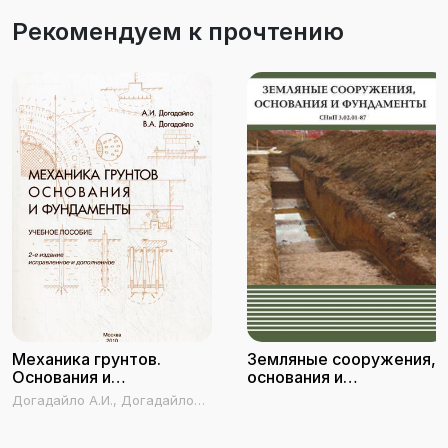
строительства», изучающих дисциплину
Рекомендуем к прочтению
«Основания и фундаменты» вариативной части
профессионального цикла.
Механика грунтов.
Земляные сооружения,
Основания и
основания и
фундаменты
фундаменты. СНиП
Догадайло А.И., Догадайло
3.02.01-87
В.А.