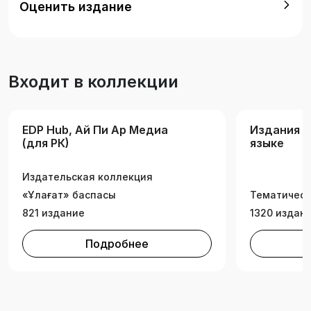
Оценить издание
алушыларына арналған «Техникалық қызмет
көрсету станциялары мен автокөлік
кәсіпорындарының өндірістік базасы» пәнін
оқиды.
Входит в коллекции
EDP Hub, Ай Пи Ар Медиа
Издания н
(для РК)
языке
Издательская коллекция
«Ұлағат» баспасы
Тематическ
821 издание
1320 издан
Подробнее