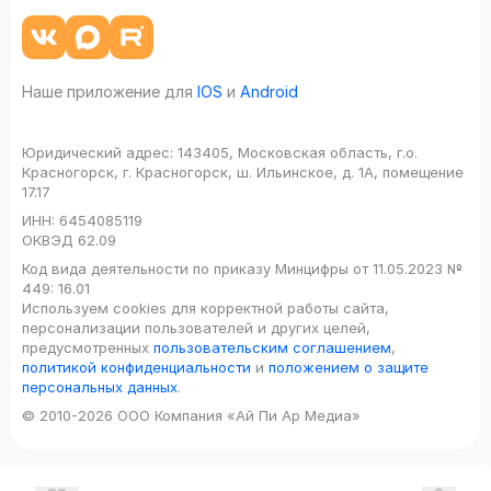
Наше приложение для
IOS
и
Android
Юридический адрес:
143405, Московская область, г.о.
Красногорск, г. Красногорск, ш. Ильинское, д. 1А, помещение
17.17
ИНН:
6454085119
ОКВЭД
62.09
Код вида деятельности по приказу Минцифры от 11.05.2023 №
449: 16.01
Используем cookies для корректной работы сайта,
персонализации пользователей и других целей,
предусмотренных
пользовательским соглашением
,
политикой конфиденциальности
и
положением о защите
персональных данных
.
© 2010-2026 ООО Компания «Ай Пи Ар Медиа»