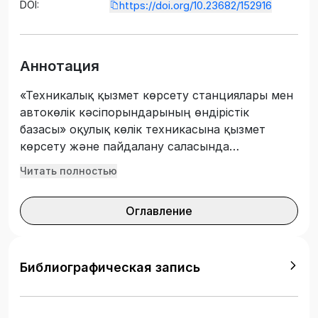
DOI:
https://doi.org/10.23682/152916
Аннотация
«Техникалық қызмет көрсету станциялары мен
автокөлік кәсіпорындарының өндірістік
базасы» оқулық көлік техникасына қызмет
көрсету және пайдалану саласында
техниканың техникалық жай-күйін тиісті
Читать полностью
деңгейде ұстап тұру мәселелерін, сондай-ақ
автомобиль сервисі инфрақұрылымының
Оглавление
оңтайлы жұмысын жетілдіру және дамытуды
қамтиды. Оқулық «Автомобиль көлігінде
тасымалдауды ұйымдастыру және қозғалысты
басқару», «Автомобильдер және автомобиль
Библиографическая запись
шаруашылығы», «Көлік, көлік техникасы және
технологиялары» мамандықтарының
бакалавриат және магистратура білім