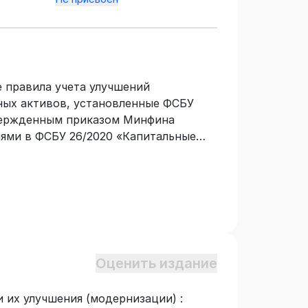
 правила учета улучшений
ных активов, установленные ФСБУ
твержденным приказом Минфина
ниями в ФСБУ 26/2020 «Капитальные
на России от 30.05.2022 № 87н,
ерской (финансовой) отчетности за
Оценить издание
 их улучшения (модернизации) :