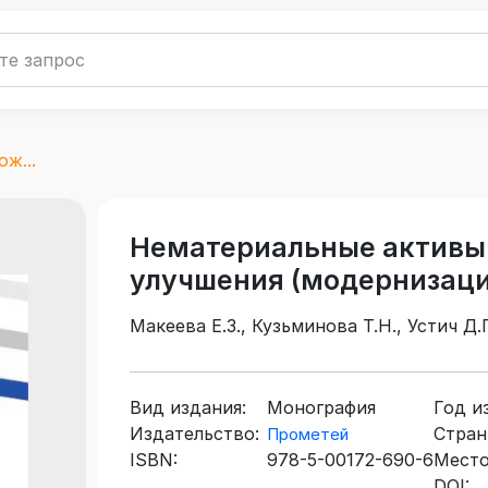
ж...
Нематериальные активы 
улучшения (модернизаци
Макеева Е.З., Кузьминова Т.Н., Устич Д.
Вид издания:
Монография
Год и
Издательство:
Стран
Прометей
ISBN:
978-5-00172-690-6
Место
DOI: