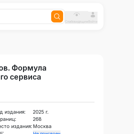
Слабовидящим
Войти
ов. Формула
го сервиса
д издания:
2025 г.
раниц:
268
сто издания:
Москва
I:
Не присвоен