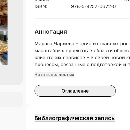
ISBN:
978-5-4257-0672-0
Аннотация
Марала Чарыева – один из главных рос
масштабных проектов в области общес
клиентских сервисов – в своей новой к
процессы, связанные с подготовкой и 
числе на примере обеспечения питанием
Читать полностью
Олимпийских Зимних игр в Сочи в 2014
реальных кейсов, статистических дан
Оглавление
практическое руководство для всех п
организацией ивентов в различных сфер
приводит примеры, обращается к экску
уникальным накопленным опытом и пре
Библиографическая запись
best practices, описывает мощное мате
которое было создано в стране, регион