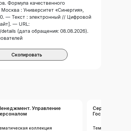
ов. Формула качественного
на студентам факультетов
— Москва : Университет «Синергия»,
индустрии, управления
-0. — Текст : электронный // Цифровой
иятий и объектов гостеприимства в
айт]. — URL:
 и экспертам проектного и ивент-
details (дата обращения: 08.08.2026).
ам компаний, занимающихся
зователей
ания, продовольственного сырья и
Скопировать
енеджмент. Управление
Сервис и туриз
ерсоналом
Гостиничное д
ематическая коллекция
Тематическая ко