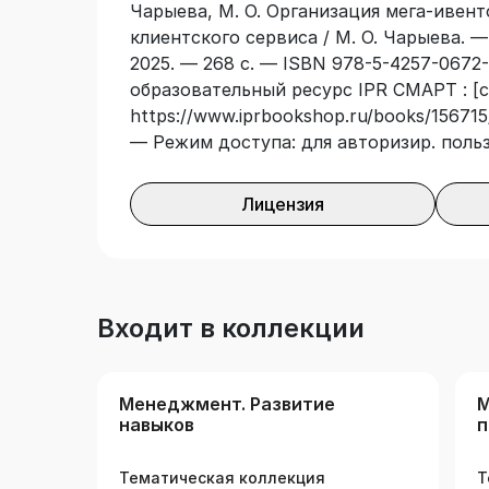
Чарыева, М. О. Организация мега-ивент
Олимпиаде – 2014. Книга будет интерес
клиентского сервиса / М. О. Чарыева. 
гостеприимства, туризма, событийной 
2025. — 268 с. — ISBN 978-5-4257-0672
мероприятиями; руководителям предпр
образовательный ресурс IPR СМАРТ : [с
сфере питания вне дома, специалистам
https://www.iprbookshop.ru/books/156715/
менеджмента; сотрудникам и владельц
— Режим доступа: для авторизир. поль
поставками технологического оборудов
напитков.
Лицензия
Входит в коллекции
Менеджмент. Развитие
М
навыков
п
Тематическая коллекция
Т